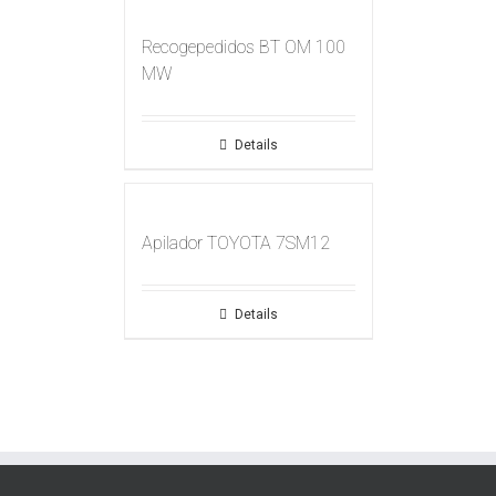
Recogepedidos BT OM 100
MW
Details
Apilador TOYOTA 7SM12
Details