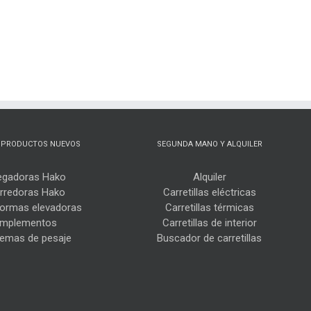
 PRODUCTOS NUEVOS
SEGUNDA MANO Y ALQUILER
egadoras Hako
Alquiler
rredoras Hako
Carretillas eléctricas
formas elevadoras
Carretillas térmicas
Implementos
Carretillas de interior
temas de pesaje
Buscador de carretillas