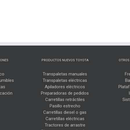
cualquier lugar.
IONES
PRODUCTOS NUEVOS TOYOTA
OTROS
ico
Transpaletas manuales
Fr
umibles
Transpaletas eléctricas
Ba
tas
Apiladores eléctricos
Plata
icación
Preparadoras de pedidos
Carretillas retráctiles
Sis
Pasillo estrecho
Carretillas diesel o gas
Carretillas eléctricas
Tractores de arrastre