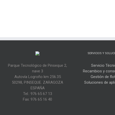
SERVICIOS Y SOLUC
Parque Tecnológico de Pinseque 2,
Servicio Técn
nave 3
Recambios y cons
Autovía Logroño km 256.35
Gestión de flo
50298, PINSEQUE. ZARAGOZA
Soluciones de apl
ESPAÑA
Tel.: 976 65 67 13
Fax: 976 65 16 40