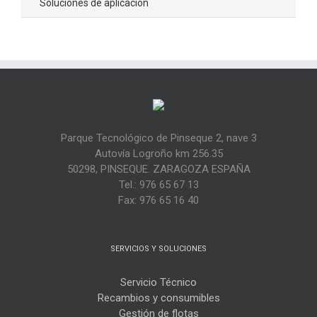
Soluciones de aplicación
Parque Tecnológico de Pinseque 2, nave 3
Autovía Logroño km 256.35
50298, PINSEQUE. ZARAGOZA ESPAÑA
Tel.: 976 65 67 13
Fax: 976 65 16 40
SERVICIOS Y SOLUCIONES
Servicio Técnico
Recambios y consumibles
Gestión de flotas