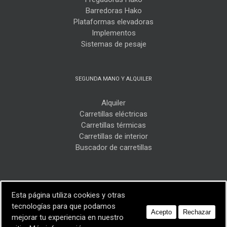
Barredoras Hako
Plataformas elevadoras
Implementos
Sistemas de pesaje
SEGUNDA MANO Y ALQUILER
Alquiler
Carretillas eléctricas
Carretillas térmicas
Carretillas de interior
Buscador de carretillas
Esta página utiliza cookies y otras
tecnologías para que podamos
Acepto
Rechazar
2017 Carretillas Villalta | Realizada por
emitcom
mejorar tu experiencia en nuestro