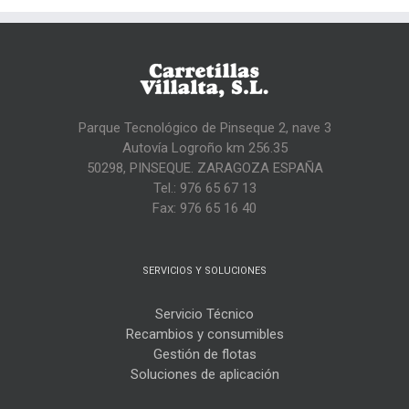
Parque Tecnológico de Pinseque 2, nave 3
Autovía Logroño km 256.35
50298, PINSEQUE. ZARAGOZA ESPAÑA
Tel.: 976 65 67 13
Fax: 976 65 16 40
SERVICIOS Y SOLUCIONES
Servicio Técnico
Recambios y consumibles
Gestión de flotas
Soluciones de aplicación