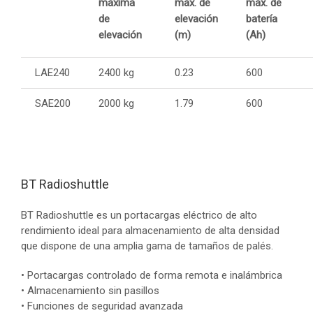
máxima
máx. de
máx. de
de
elevación
batería
elevación
(m)
(Ah)
LAE240
2400 kg
0.23
600
SAE200
2000 kg
1.79
600
BT Radioshuttle
BT Radioshuttle es un portacargas eléctrico de alto
rendimiento ideal para almacenamiento de alta densidad
que dispone de una amplia gama de tamaños de palés.
• Portacargas controlado de forma remota e inalámbrica
• Almacenamiento sin pasillos
• Funciones de seguridad avanzada