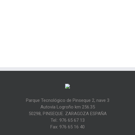
Parque Tecnológico de Pinseque 2, nave 3
Autovía Logroño km 256.35
50298, PINSEQUE. ZARAGOZA ESPAÑA
Tel.: 976 65 67 13
Fax: 976 65 16 40