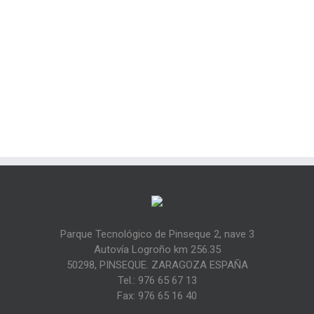
alto en operaciones de manipulación de materiales de gran
densidad.
Parque Tecnológico de Pinseque 2, nave 3
Autovía Logroño km 256.35
50298, PINSEQUE. ZARAGOZA ESPAÑA
Tel.: 976 65 67 13
Fax: 976 65 16 40