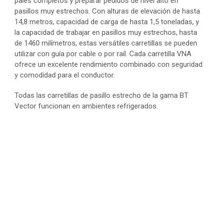
palés completos y preparar pedidos de nivel alto en
pasillos muy estrechos. Con alturas de elevación de hasta
14,8 metros, capacidad de carga de hasta 1,5 toneladas, y
la capacidad de trabajar en pasillos muy estrechos, hasta
de 1460 milímetros, estas versátiles carretillas se pueden
utilizar con guía por cable o por raíl. Cada carretilla VNA
ofrece un excelente rendimiento combinado con seguridad
y comodidad para el conductor.
Todas las carretillas de pasillo estrecho de la gama BT
Vector funcionan en ambientes refrigerados.
BT Vector R series
Idónea para la manipulación de palés en aplicaciones de
manipulación de materiales de intensidad media, la gama
BT Vector serie R de carretillas para pasillos muy
estrechos ofrece alturas de elevación de hasta 11,3