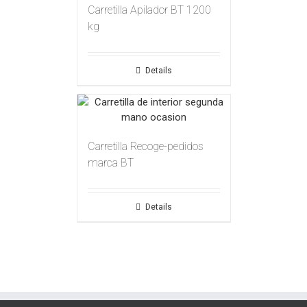
Carretilla Apilador BT 1200
kg
Details
Carretilla Recoge-pedidos
marca BT
Details