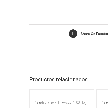
Share On Faceb
Productos relacionados
Carretilla diésel Daewoo 7.000 kg
Carr