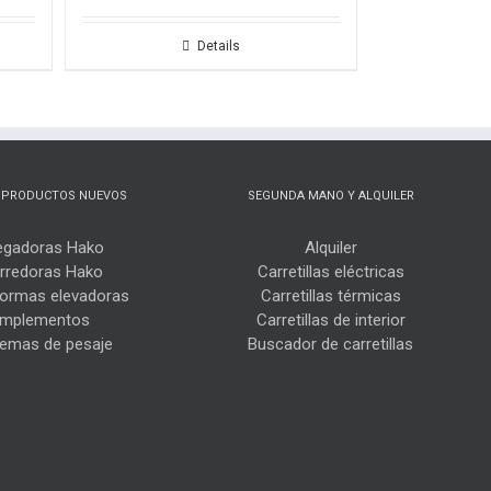
Details
 PRODUCTOS NUEVOS
SEGUNDA MANO Y ALQUILER
egadoras Hako
Alquiler
rredoras Hako
Carretillas eléctricas
formas elevadoras
Carretillas térmicas
Implementos
Carretillas de interior
temas de pesaje
Buscador de carretillas