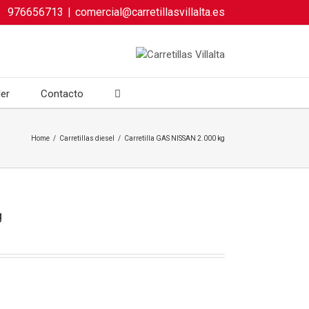
976656713
|
comercial@carretillasvillalta.es
ler
Contacto
Home
/
Carretillas diesel
/
Carretilla GAS NISSAN 2.000 kg
g