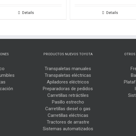
Details
Details
IONES
PRODUCTOS NUEVOS TOYOTA
OTROS
ico
Transpaletas manuales
Fr
umibles
Transpaletas eléctricas
Ba
tas
Apiladores eléctricos
Plata
icación
Preparadoras de pedidos
Carretillas retráctiles
Sis
Pasillo estrecho
Carretillas diesel o gas
Carretillas eléctricas
Tractores de arrastre
Sistemas automatizados