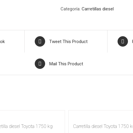
Categoría:
Carretillas diesel
ook
Tweet This Product
Mail This Product
etilla diesel Toyota 1750 kg
Carretilla diesel Toyota 1750 k