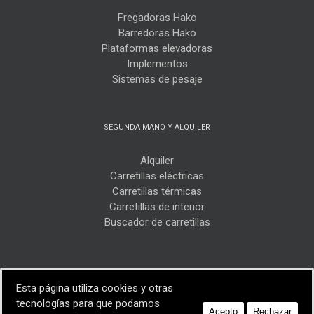
Fregadoras Hako
Barredoras Hako
Plataformas elevadoras
Implementos
Sistemas de pesaje
SEGUNDA MANO Y ALQUILER
Alquiler
Carretillas eléctricas
Carretillas térmicas
Carretillas de interior
Buscador de carretillas
Esta página utiliza cookies y otras
tecnologías para que podamos
Acepto
Rechazar
2017 Carretillas Villalta | Realizada por
emitcom