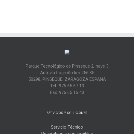
Parque Tecnológico de Pinseque 2, nave 3
Autovía Logroño km 256.35
50298, PINSEQUE. ZARAGOZA ESPAÑA
Tel.: 976 65 67 13
Fax: 976 65 16 40
SERVICIOS Y SOLUCIONES
Servicio Técnico
Recambios y consumibles