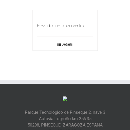
Elevador de brazo vertical
Details
Parque Tecnológico de Pinseque 2, nave 3
Autovía Logroño km 256.35
50298, PINSEQUE. ZARAGOZA ESPAÑA