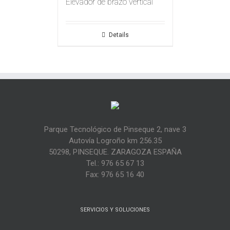
Elevador de brazo vertical
Details
Parque Tecnológico de Pinseque 2, nave 3
Autovía Logroño km 256.35
50298, PINSEQUE. ZARAGOZA ESPAÑA
Tel.: 976 65 67 13
Fax: 976 65 16 40
SERVICIOS Y SOLUCIONES